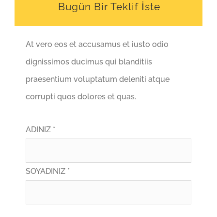
Bugün Bir Teklif İste
At vero eos et accusamus et iusto odio
dignissimos ducimus qui blanditiis
praesentium voluptatum deleniti atque
corrupti quos dolores et quas.
ADINIZ *
SOYADINIZ *