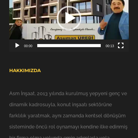
oynatıcı
00:00
00:13
HAKKIMIZDA
Asm İnşaat, 2013 yılında kurulmuş yepyeni genç ve
dinamik kadrosuyla, konut inşaatı sektörüne
farklılık yaratmak, aynı zamanda kentsel dönüşüm
sisteminde öncü rol oynamayı kendine ilke edinmiş
bir firma olma yolunda emin adımlarla yola