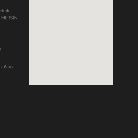
Sokak
 / MERSİN
m
 - 6:00