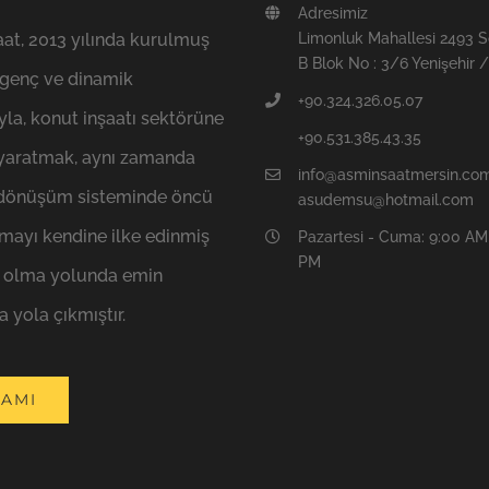
Adresimiz
at, 2013 yılında kurulmuş
Limonluk Mahallesi 2493 
B Blok No : 3/6 Yenişehir
 genç ve dinamik
+90.324.326.05.07
la, konut inşaatı sektörüne
+90.531.385.43.35
k yaratmak, aynı zamanda
info@asminsaatmersin.co
 dönüşüm sisteminde öncü
asudemsu@hotmail.com
mayı kendine ilke edinmiş
Pazartesi - Cuma: 9:00 AM
PM
a olma yolunda emin
a yola çıkmıştır.
AMI