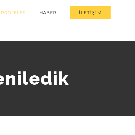
İLETİŞİM
PROJELER
HABER
niledik