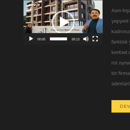
Video
Asm İnşa
oynatıcı
yepyeni
kadrosuy
00:00
00:13
farklılı
kentsel
rol oyna
bir firm
adımlarl
DEV