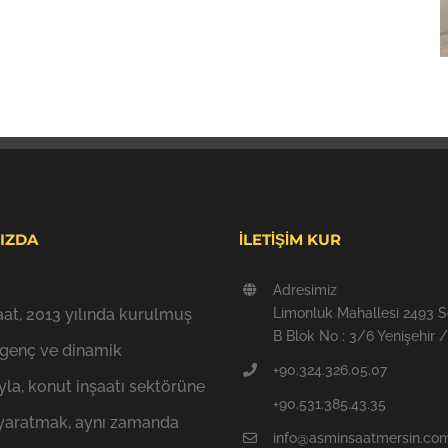
IZDA
İLETİŞİM KUR
Adresimiz
at, 2013 yılında kurulmuş
Limonluk Mahallesi 2493 
B Blok No : 3/6 Yenişehir
 genç ve dinamik
+90.324.326.05.07
la, konut inşaatı sektörüne
+90.531.385.43.35
k yaratmak, aynı zamanda
info@asminsaatmersin.co