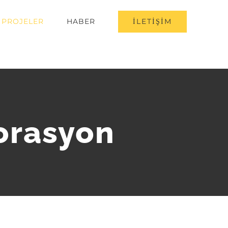
İLETİŞİM
PROJELER
HABER
korasyon