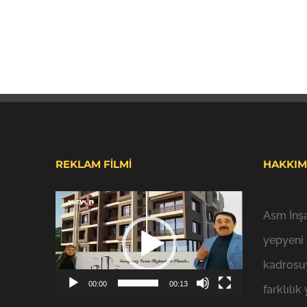
REKLAM FİLMİ
HAKKIM
Video
Asm İnşa
oynatıcı
yepyeni
kadrosuy
00:00
00:13
farklılı