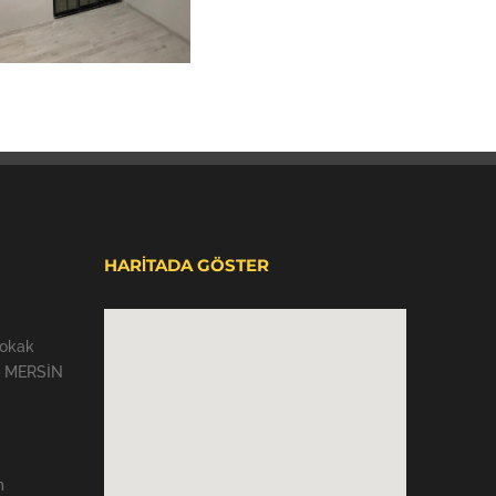
HARİTADA GÖSTER
Sokak
 / MERSİN
m