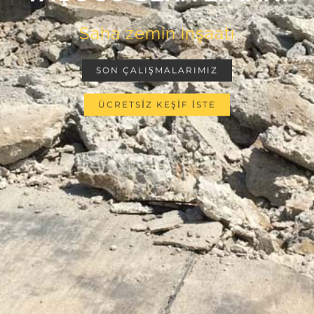
Saha zemin inşaatı
SON ÇALIŞMALARIMIZ
ÜCRETSİZ KEŞİF İSTE