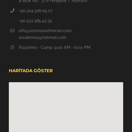
B Blok No : 3/6 Yenişehir / MERSİN
+90.324.326.05.07
+90.531.385.43.35
info@asminsaatmersin.com
asudemsu@hotmail.com
Pazartesi - Cuma: 9:00 AM - 6:00 PM
HARİTADA GÖSTER