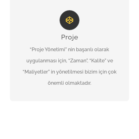
TASARIM
İnşaat projelerinde “Proje Yönetimi” nin
başarılı olarak uygulanması için, “Zaman”,
Proje
“Kalite” ve “Maliyetler” in yönetilmesi en kritik
“Proje Yönetimi” nin başarılı olarak
aktivite olarak görmekteyiz ve uygulamada
uygulanması için, “Zaman”, “Kalite” ve
bu başarıyı yakalıyoruz.
“Maliyetler” in yönetilmesi bizim için çok
önemli olmaktadır.
TEKLIF İSTE