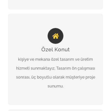
SIZE ÖZEL
kişiye ve mekana özel tasarım ve üretim
hizmeti sunmaktayız, Tasarım ön çalışması
Özel Konut
sonrası, üç boyutlu olarak müşteriye proje
kişiye ve mekana özel tasarım ve üretim
sunumu yapılmakta, tasarımda varsa gerekli
hizmeti sunmaktayız, Tasarım ön çalışması
düzenlemelerin yapılmasıyla üretim
sonrası, üç boyutlu olarak müşteriye proje
aşamasına geçilmektedir.
sunumu.
TEKLIF İSTE