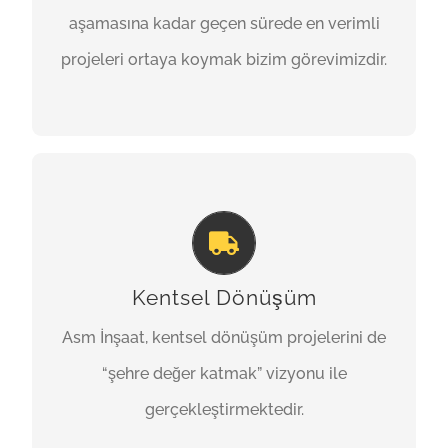
aşamasına kadar geçen sürede en verimli
olanı sunmaya çalışacağız.
projeleri ortaya koymak bizim görevimizdir.
TEKLIF İSTE
YENILIK
Kentsel dönüşümde, fiziki, ekonomik, sosyal
ve çevresel ihtiyaçlara cevap veren, doğal
Kentsel Dönüşüm
risk faktörlerinin en aza indirildiği sağlıklı
Asm İnşaat, kentsel dönüşüm projelerini de
yaşam çevrelerine dönüştürülmesi
“şehre değer katmak” vizyonu ile
konularında destek veriyoruz.
gerçekleştirmektedir.
TEKLIF İSTE