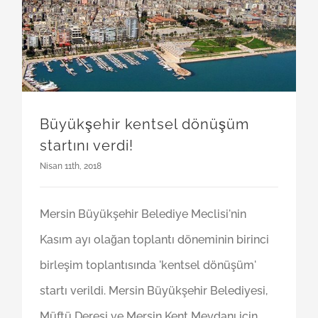
Büyükşehir kentsel dönüşüm startını verdi!
Büyükşehir kentsel dönüşüm
startını verdi!
Nisan 11th, 2018
Mersin Büyükşehir Belediye Meclisi'nin
Kasım ayı olağan toplantı döneminin birinci
birleşim toplantısında 'kentsel dönüşüm'
startı verildi. Mersin Büyükşehir Belediyesi,
Müftü Deresi ve Mersin Kent Meydanı için