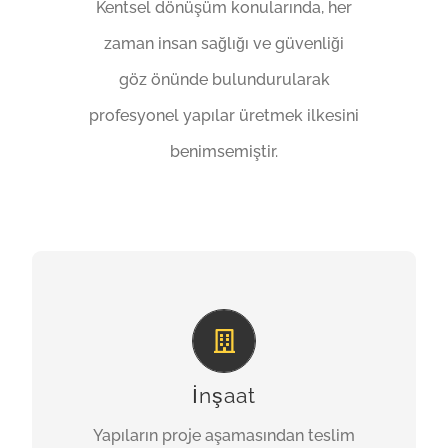
Kentsel dönüşüm konularında, her
zaman insan sağlığı ve güvenliği
göz önünde bulundurularak
profesyonel yapılar üretmek ilkesini
benimsemiştir.
GÖRSEL SANAT
Yapıların proje aşamasından teslim
aşamasına kadar geçen sürede en verimli
İnşaat
projeleri ortaya koymak bizim görevimizdir.
Yapıların proje aşamasından teslim
Bu görev bilinci ile sizlere her zaman en iyi