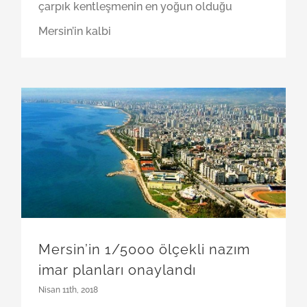
çarpık kentleşmenin en yoğun olduğu
Mersin’in kalbi
Mersin’in 1/5000 ölçekli nazım imar planları onaylandı
Mersin’in 1/5000 ölçekli nazım
imar planları onaylandı
Nisan 11th, 2018