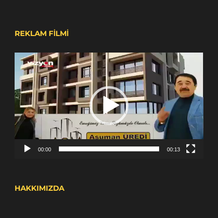
REKLAM FİLMİ
Video
oynatıcı
00:00
00:13
HAKKIMIZDA