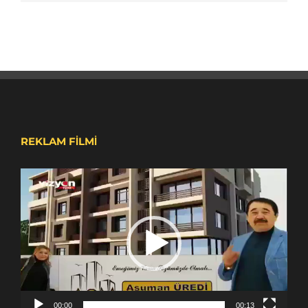
REKLAM FİLMİ
Video
oynatıcı
00:00
00:13