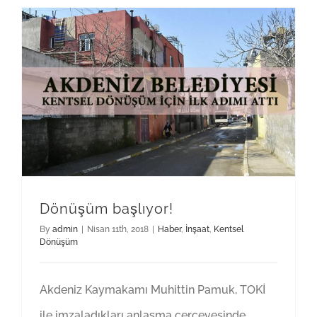
Dönüşüm başlıyor!
By
admin
|
Nisan 11th, 2018
|
Haber
,
İnşaat
,
Kentsel
Dönüşüm
Akdeniz Kaymakamı Muhittin Pamuk, TOKİ
ile imzaladıkları anlaşma çerçevesinde