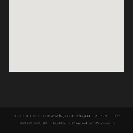
COPYRIGHT 2017 - 2018 ASM İNŞAAT
ASM İNŞAAT / MERSİN
| TÜM
HAKLARI SAKLIDIR | POWERED BY
sayberk.net Web Tasarım