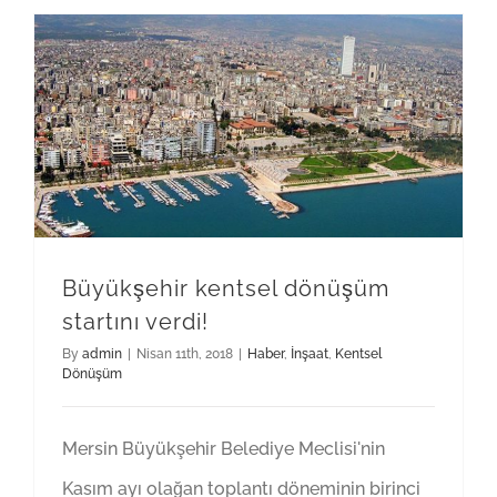
Büyükşehir kentsel dönüşüm startını verdi!
Büyükşehir kentsel dönüşüm
startını verdi!
By
admin
|
Nisan 11th, 2018
|
Haber
,
İnşaat
,
Kentsel
Dönüşüm
Mersin Büyükşehir Belediye Meclisi'nin
Kasım ayı olağan toplantı döneminin birinci