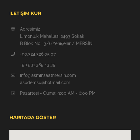
İLETİŞİM KUR
Adresimiz
Limonluk Mahallesi 2493 Sokak
B Blok No : 3/6 Yenişehir / MERSİN
+90.324.326.05.07
+90.531.385.43.35
info@asminsaatmersin.com
asudemsu@hotmail.com
Pazartesi - Cuma: 9:00 AM - 6:00 PM
HARİTADA GÖSTER